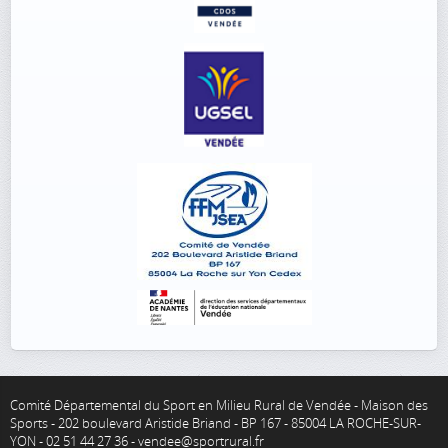
Comité Départemental du Sport en Milieu Rural de Vendée - Maison des
Sports - 202 boulevard Aristide Briand - BP 167 - 85004 LA ROCHE-SUR-
YON - 02 51 44 27 36 - vendee@sportrural.fr