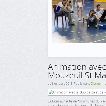
Animation avec 
Mouzeuil St Mar
Le
8 octobre 2013
. Publié dans
Disc golf
,
J
La Communauté de Communes du Pays d
sports innovants , le samedi 21 Septe