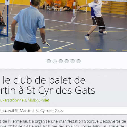
le club de palet de
tin à St Cyr des Gats
eux traditionnels
,
Molkky
,
Palet
e l’Hermenault a organisé une manifestation Sportive Découverte de
mbre 2013 de 14 heures à 19 heures à Saint Cyr-des Gâts, au stade de