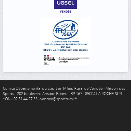
Comité Départemental du Sport en Milieu Rural de Vendée - Maison des
Sports - 202 boulevard Aristide Briand - BP 167 - 85004 LA ROCHE-SUR-
YON - 02 51 44 27 36 - vendee@sportrural.fr