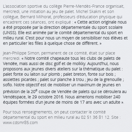
L’association sportive du collège Pierre-Mendès-France organisait,
mercredi, une initiation au jeu de palet. Michel Skakni et son
collègue, Bernard Milhorat, professeurs d’éducation physique qui
encadrent ces séances, ont expliqué :
« Cette action originale nous
a été proposée par la direction départementale du sport scolaire
(UNSS). Elle est animée par le comité départemental du sport en
milieu rural. C’est pour nous un moyen de sensibiliser nos élèves et
en particulier les filles à quelque chose de différent. »
Jean-Philippe Simon, permanent de ce comité, était sur place
mercredi.
« Notre comité chapeaute tous les clubs de palets de
Vendée, mais aussi de disc golf et de molkky. Aujourd’hui, nous
proposons aux jeunes divers ateliers sur la thématique du palet :
palet fonte ou laiton sur plomb ; palet breton, fonte sur bois ;
assiettes picardes ; palet sur planche à trou ; jeu de la grenouille ;
soflo. Notre objectif est de mobiliser un maximum de jeunes en
e
prévision de la 20
coupe de Vendée de palets qui se déroulera au
Vendéspace, le 29 octobre 2016. Nous aimerions mobiliser 240
équipes formées d’un jeune de moins de 17 ans avec un adulte »
.
Pour tous renseignements, on peut contacter le comité
départemental du sport en milieu rural au 02 51 36 81 12. Site :
www.cdsmr85.com