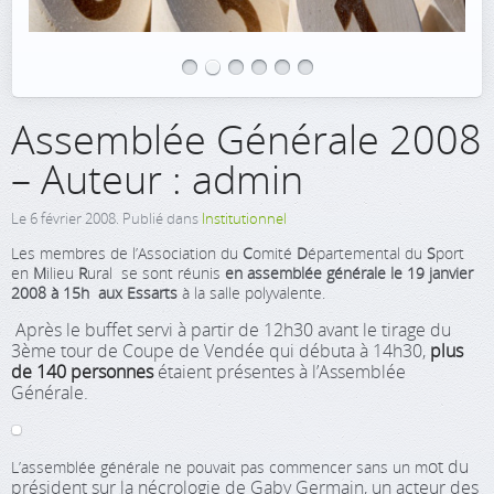
Assemblée Générale 2008
– Auteur : admin
Le
6 février 2008
. Publié dans
Institutionnel
Les membres de l’Association du
C
omité
D
épartemental du
S
port
en
M
ilieu
R
ural se sont réunis
en assemblée générale le 19 janvier
2008 à 15h aux Essarts
à la salle polyvalente.
Après le buffet servi à partir de 12h30 avant le tirage du
3ème tour de Coupe de Vendée qui débuta à 14h30,
plus
de 140 personnes
étaient présentes à l’Assemblée
Générale.
ot du
L’assemblée générale ne pouvait pas commencer sans un m
président sur la nécrologie de Gaby Germain, un acteur des