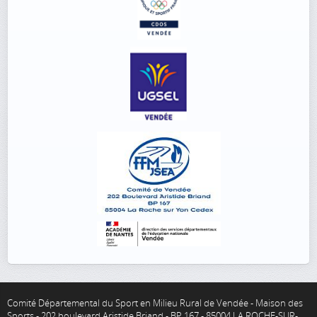
Comité Départemental du Sport en Milieu Rural de Vendée - Maison des
Sports - 202 boulevard Aristide Briand - BP 167 - 85004 LA ROCHE-SUR-