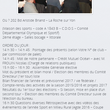
Où ? 202 Bd Aristide Briand – La Roche sur Yon
(Maison des sports – code A 1843 B – C.D.O.S – Comité
Départemental Olympique et Sportif)
2ème étage – Salles bocage + littorale
ORDRE DU JOUR :
14 h 30 – 14 h 45 : Pointage des présents (selon Votre N° de club –
par commission de palet)
14 h 45 : Mot de notre partenaire – Crédit Mutuel Océan – avec M.
FROUIN Nicolas (Chargé de relations publiques)
15 h 00 – 16 h 30 : Assemblée Générale élective
Mot du président et bilan moral / Election des membres du Comité
Directeur (1er tour) liste
Bilan financier de l’année et prévisionnel 2017 / vie fédérale /
Compte-rendu des activités de la saison 2015/2016 et projets 2017
Résultats du 1er tour des élections – Si besoin, mise en place d’un
second tour – Election des membres du Comité Directeur suivie de
l’élection du bureau.
16 h 30 Questions diverses Rétrospective avec des vidéos des
événements de l’année Sport en Milieu Rural (Agde 2016 – Coupe