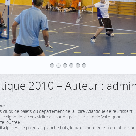
ntique 2010 – Auteur : admi
re.
 clubs de palets du département de la Loire Atlantique se réunissent
e signe de la convivialité autour du palet. Le club de Vallet (non
te journée.
sciplines : le palet sur planche bois, le palet fonte et le palet laiton sur