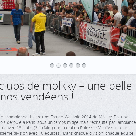
clubs de molkky – une belle
nos vendéens !
é le championnat Interclubs France-Wallonie 2014 de Mölkky. Pour sa
 fois déroulé à Paris, sous un temps mitigé mais réchauffé par l’ambiance
ision, avec 18 clubs (2 forfaits) dont celui du Poiré sur Vie (Association
ième division avec 10 équipes. Dans chaque division, chaque équipe