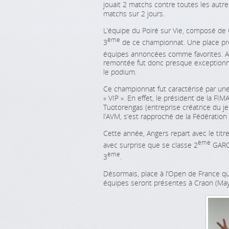
jouait 2 matchs contre toutes les autres
matchs sur 2 jours.
L’équipe du Poiré sur Vie, composé de C
ème
3
de ce championnat. Une place pr
équipes annoncées comme favorites. Au
remontée fut donc presque exceptionne
le podium.
Ce championnat fut caractérisé par une 
« VIP ». En effet, le président de la FI
Tuotorengas (entreprise créatrice du je
l’AVM, s’est rapproché de la Fédération
Cette année, Angers repart avec le titr
ème
avec surprise que se classe 2
GARO-
ème
3
.
Désormais, place à l’Open de France q
équipes seront présentes à Craon (Maye