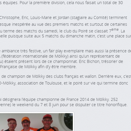
 équipes. Pour la première division, cela nous faisait un total de 30
hristophe, Eric, Louis-Marie et Jordan (stagiaire au Comité) terminent
esque inespérée au vue des premiers matchs et surtout de certaines
ème
 terme des matchs du samedi, le club du Poiré se classait 7
. La
lle puisque suite aux 5 matchs du dimanche matin, c’est une place su
ambiance très festive, un fair play exemplaire mais aussi la présence d
MA (fédération internationale de Mölkky) ainsi qu’un représentant de
u) étaient présent lors de ce championnat. Eric Bichon, trésorier de
 Française de Mölkky afin d’y être membre.
e de champion de Mölkky des clubs français et wallon. Derrière eux, c’es
Mölkky, association de Toulouse, et le poiré sur vie qui termine donc
ui désignera l’équipe championne de France 2014 de Mölkky. 252
nne) le weekend du 7 et 8 juin pour se disputer ce titre honorifique.