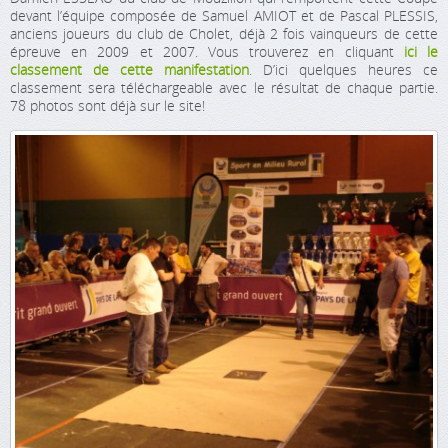
devant l’équipe composée de Samuel AMIOT et de Pascal PLESSIS,
anciens joueurs du club de Cholet, déjà 2 fois vainqueurs de cette
épreuve en 2009 et 2007. Vous trouverez en cliquant
ici le
classement de cette manifestation
. D’ici quelques heures ce
classement sera téléchargeable avec le résultat de chaque partie.
78 photos sont déjà sur le site!