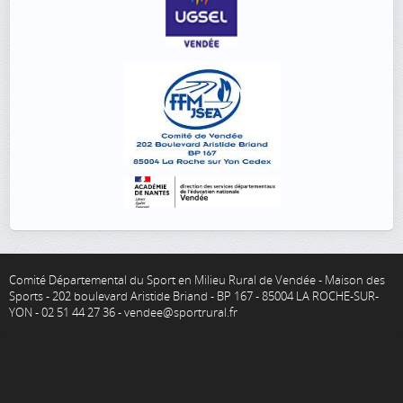
Comité Départemental du Sport en Milieu Rural de Vendée - Maison des
Sports - 202 boulevard Aristide Briand - BP 167 - 85004 LA ROCHE-SUR-
YON - 02 51 44 27 36 - vendee@sportrural.fr