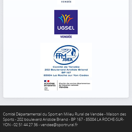
Comité Départemental du Sport en Milieu Rural de Vendée - Maison des
Sports - 202 boulevard Aristide Briand - BP 167 - 85004 LA ROCHE-SUR-
YON - 02 51 44 27 36 - vendee@sportrural.fr