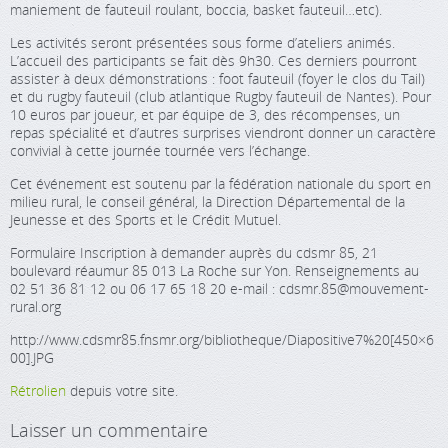
maniement de fauteuil roulant, boccia, basket fauteuil…etc).
Les activités seront présentées sous forme d’ateliers animés.
L’accueil des participants se fait dès 9h30. Ces derniers pourront
assister à deux démonstrations : foot fauteuil (foyer le clos du Tail)
et du rugby fauteuil (club atlantique Rugby fauteuil de Nantes). Pour
10 euros par joueur, et par équipe de 3, des récompenses, un
repas spécialité et d’autres surprises viendront donner un caractère
convivial à cette journée tournée vers l’échange.
Cet événement est soutenu par la fédération nationale du sport en
milieu rural, le conseil général, la Direction Départemental de la
Jeunesse et des Sports et le Crédit Mutuel.
Formulaire Inscription à demander auprès du cdsmr 85, 21
boulevard réaumur 85 013 La Roche sur Yon. Renseignements au
02 51 36 81 12 ou 06 17 65 18 20 e-mail : cdsmr.85@mouvement-
rural.org
http://www.cdsmr85.fnsmr.org/bibliotheque/Diapositive7%20[450×6
00].JPG
Rétrolien
depuis votre site.
Laisser un commentaire