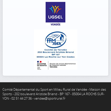
Comité Départemental du Sport en Milieu Rural de Vendée - Maison des
Sports - 202 boulevard Aristide Briand - BP 167 - 85004 LA ROCHE-SUR-
YON - 02 51 44 27 36 - vendee@sportrural.fr