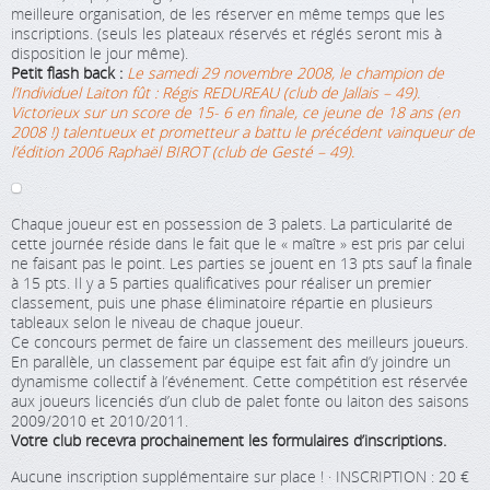
meilleure organisation, de les réserver en même temps que les
inscriptions. (seuls les plateaux réservés et réglés seront mis à
disposition le jour même).
Petit flash back :
Le samedi 29 novembre 2008, le champion de
l’Individuel Laiton fût : Régis REDUREAU (club de Jallais – 49).
Victorieux sur un score de 15- 6 en finale, ce jeune de 18 ans (en
2008 !) talentueux et prometteur a battu le précédent vainqueur de
l’édition 2006 Raphaël BIROT (club de Gesté – 49).
Chaque joueur est en possession de 3 palets. La particularité de
cette journée réside dans le fait que le « maître » est pris par celui
ne faisant pas le point. Les parties se jouent en 13 pts sauf la finale
à 15 pts. Il y a 5 parties qualificatives pour réaliser un premier
classement, puis une phase éliminatoire répartie en plusieurs
tableaux selon le niveau de chaque joueur.
Ce concours permet de faire un classement des meilleurs joueurs.
En parallèle, un classement par équipe est fait afin d’y joindre un
dynamisme collectif à l’événement. Cette compétition est réservée
aux joueurs licenciés d’un club de palet fonte ou laiton des saisons
2009/2010 et 2010/2011.
Votre club recevra prochainement les formulaires d’inscriptions.
Aucune inscription supplémentaire sur place ! · INSCRIPTION : 20 €