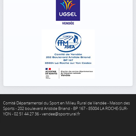
Comité Départemental du Sport en Milieu Rural de Vendée - Maison des
Sports - 202 boulevard Aristide Briand - BP 167 - 85004 LA ROCHE-SUR-
YON - 02 51 44 27 36 - vendee@sportrural.fr