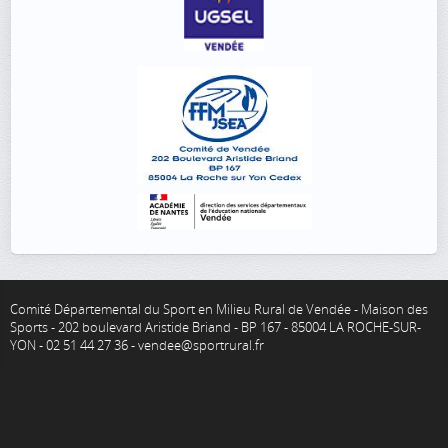
Comité Départemental du Sport en Milieu Rural de Vendée - Maison des
Sports - 202 boulevard Aristide Briand - BP 167 - 85004 LA ROCHE-SUR-
YON - 02 51 44 27 36 - vendee@sportrural.fr