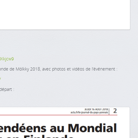
dXkjcw9
onde de Mölkky 2018, avec photos et vidéos de l’événement :
/
départ :