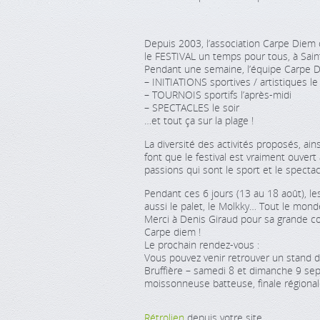
Depuis 2003, l’association Carpe Diem 
le FESTIVAL un temps pour tous, à Saint
Pendant une semaine, l’équipe Carpe D
– INITIATIONS sportives / artistiques le
– TOURNOIS sportifs l’après-midi
– SPECTACLES le soir
…et tout ça sur la plage !
La diversité des activités proposés, ains
font que le festival est vraiment ouver
passions qui sont le sport et le spectac
Pendant ces 6 jours (13 au 18 août), le
aussi le palet, le Molkky… Tout le monde a
Merci à Denis Giraud pour sa grande coll
Carpe diem !
Le prochain rendez-vous :
Vous pouvez venir retrouver un stand de 
Bruffière – samedi 8 et dimanche 9 se
moissonneuse batteuse, finale régional
Rétrolien
depuis votre site.