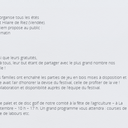
organise tous les étés
 Hilaire de Riez (Vendée).
iem propose au public :
 matin
i que leurs gratuités,
t à tous, leur but étant de partager avec le plus grand nombre nos
le !
s familles ont enchaîné les parties de jeu en bois mises à disposition et
vait l’air d’honorer la devise du festival, celle de profiter de la vie !
aboration et disponibilité auprès de l’équipe du festival.
palet et de disc golf de notre comité à la fête de l’agriculture – à La
ptembre – 10 h – 17 h. Un grand programme vous attendra : courses de
e de labours etc.