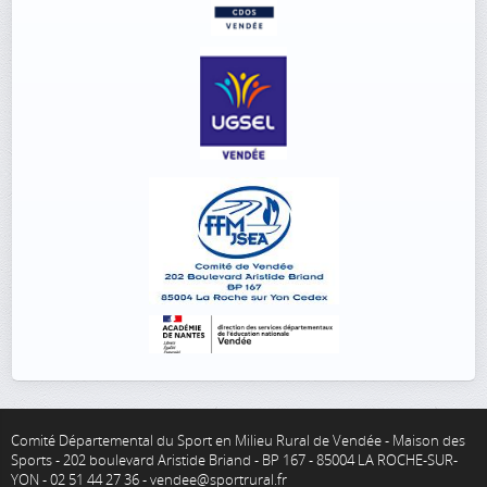
Comité Départemental du Sport en Milieu Rural de Vendée - Maison des
Sports - 202 boulevard Aristide Briand - BP 167 - 85004 LA ROCHE-SUR-
YON - 02 51 44 27 36 - vendee@sportrural.fr