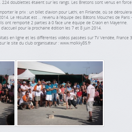
e. 224 doublettes étaient sur les rangs. Les Bretons sont venus en force
rter le prix : un billet d’avion pour Lathi, en Finlande, où se déroulera
2014. Le résultat est … revenu à l’équipe des Bâtons Mouches de Paris 
ls ont remporté 2 parties à 0 face une équipe de Craon en Mayenne.
’accueil pour la prochaine édition les 7 et 8 juin 2014.
ats en ligne et les différentes vidéos passées sur TV Vendée, France 
 sur le site du club organisateur : www.molkky85.fr