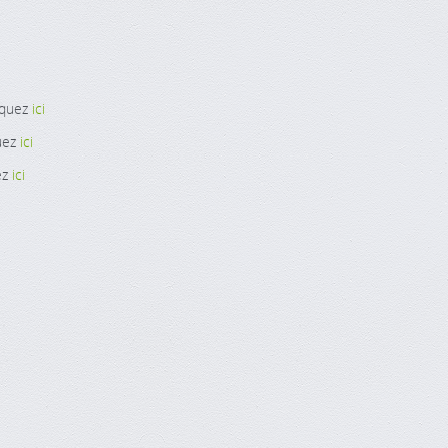
iquez
ici
quez
ici
ez
ici