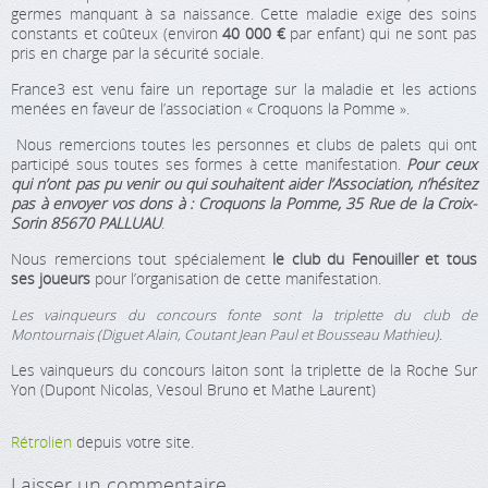
germes manquant à sa naissance. Cette maladie exige des soins
constants et coûteux (environ
40 000 €
par enfant) qui ne sont pas
pris en charge par la sécurité sociale.
France3 est venu faire un reportage sur la maladie et les actions
menées en faveur de l’association « Croquons la Pomme ».
Nous remercions toutes les personnes et clubs de palets qui ont
participé sous toutes ses formes à cette manifestation.
Pour ceux
qui n’ont pas pu venir ou qui souhaitent aider l’Association, n’hésitez
pas à envoyer vos dons à : Croquons la Pomme, 35 Rue de la Croix-
Sorin 85670 PALLUAU
.
Nous remercions tout spécialement
le club du Fenouiller et tous
ses joueurs
pour l’organisation de cette manifestation.
Les vainqueurs du concours fonte sont la triplette du club de
Montournais (Diguet Alain, Coutant Jean Paul et Bousseau Mathieu).
Les vainqueurs du concours laiton sont la triplette de la Roche Sur
Yon (Dupont Nicolas, Vesoul Bruno et Mathe Laurent)
Rétrolien
depuis votre site.
Laisser un commentaire