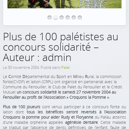
Plus de 100 palétistes au
concours solidarité –
Auteur : admin
Le
30 novembre 2004
. Publié dans
Palet
Le
C
omité
D
épartemental du
S
port en
M
ilieu
R
ural, la commission
fonte(CVDP) et laiton (CRPL) ont organisé en partenariat avec la
Commune du Fenouiller, le Club de Palet du Fenouiller et le Crédit
Mutuel
un concours solidarité le samedi 27 novembre 2004 au
Fenouiller au profit de l’Association « Croquons la Pomme ».
Plus de 100 joueurs
sont venus participer à ce concours fonte ou
laiton dont
tous les bénéfices seront reversés à l’Association
Croquons la pomme pour aider Rudy et Floryanne
du Pallau atteints
d’une maladie orpheline appelée
agénésie dentaire
. Cette maladie
se traduit par l’absence de dents définitives de l’enfant, faute de