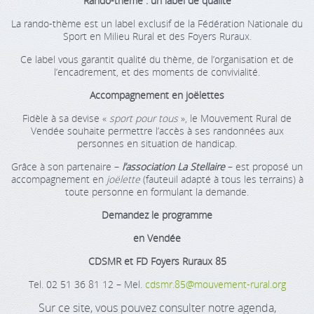
Rando-thème : un label de qualité
La rando-thème est un label exclusif de la Fédération Nationale du
Sport en Milieu Rural et des Foyers Ruraux.
Ce label vous garantit qualité du thème, de l’organisation et de
l’encadrement, et des moments de convivialité.
Accompagnement en joëlettes
Fidèle à sa devise «
sport pour tous
», le Mouvement Rural de
Vendée souhaite permettre l’accès à ses randonnées aux
personnes en situation de handicap.
Grâce à son partenaire –
l’association La Stellaire
– est proposé un
accompagnement en
joëlette
(fauteuil adapté à tous les terrains) à
toute personne en formulant la demande.
Demandez le programme
en Vendée
CDSMR et FD Foyers Ruraux 85
Tel. 02 51 36 81 12 – Mel.
cdsmr.85@mouvement-rural.org
Sur ce site, vous pouvez consulter notre agenda,