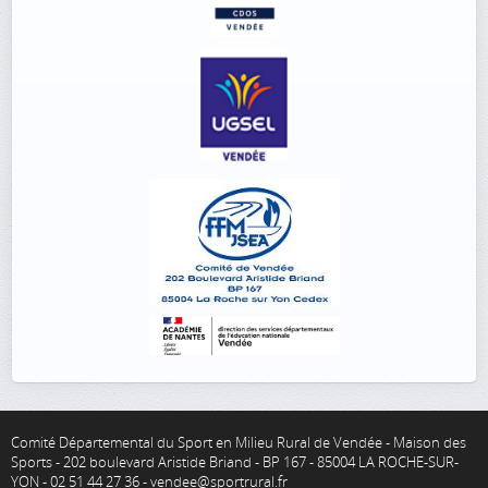
Comité Départemental du Sport en Milieu Rural de Vendée - Maison des
Sports - 202 boulevard Aristide Briand - BP 167 - 85004 LA ROCHE-SUR-
YON - 02 51 44 27 36 - vendee@sportrural.fr