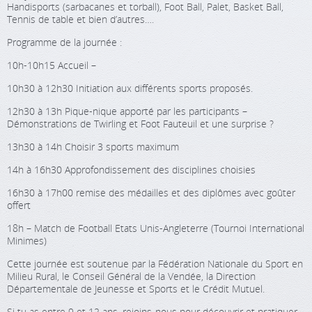
Handisports (sarbacanes et torball), Foot Ball, Palet, Basket Ball,
Tennis de table et bien d’autres….
Programme de la journée :
10h-10h15 Accueil –
10h30 à 12h30 Initiation aux différents sports proposés.
12h30 à 13h Pique-nique apporté par les participants –
Démonstrations de Twirling et Foot Fauteuil et une surprise ?
13h30 à 14h Choisir 3 sports maximum
14h à 16h30 Approfondissement des disciplines choisies
16h30 à 17h00 remise des médailles et des diplômes avec goûter
offert
18h – Match de Football Etats Unis-Angleterre (Tournoi International
Minimes)
Cette journée est soutenue par la Fédération Nationale du Sport en
Milieu Rural, le Conseil Général de la Vendée, la Direction
Départementale de Jeunesse et Sports et le Crédit Mutuel.
Si tu as entre 9 et 12 ans, rejoins-nous pour découvrir et pratiquer