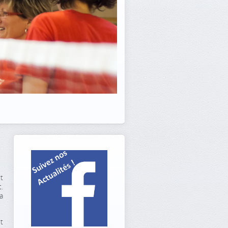
t
.
a
t