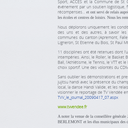
Sport, ACCES et la Commune de St Ch
événement par un soutien logistique, fi
récompenses…
et ont servi de relais aupr
les écoles et centres de loisirs. Nous les r
Nous déplorons uniquement les conditi
des uns et des autres, à savoir les
communes du canton (Apremont, Fallero
Ligneron, St Etienne du Bois, St Paul Mt
11 disciplines ont été retenues dont l’
intempéries. Ainsi, le Roller, le Basket 
Ball, l’Athlétisme, le Tennis, le VTT et l
choix sportif. Une des volontés du CDM
Sans oublier les démonstrations et pre
jujitsu handi avec la présence du cham
local, la danse Handi Valide, et les r
visionner le reportage de TV Vendée en 
TVV_le_journal_20090417_07.aspx
www.tvvendee.fr
A noter la venue de la conseillère générale
BERLEMONT et les élus municipaux des di