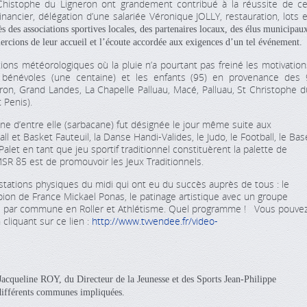
istophe du Ligneron ont grandement contribué à la réussite de ce
nancier, délégation d’une salariée Véronique JOLLY, restauration, lots e
ès des associations sportives locales, des partenaires locaux, des élus municipau
emercions de leur accueil et l’écoute accordée aux exigences d’un tel événement.
ons météorologiques où la pluie n’a pourtant pas freiné les motivation
 bénévoles (une centaine) et les enfants (95) en provenance des 
n, Grand Landes, La Chapelle Palluau, Macé, Palluau, St Christophe d
 Penis).
une d’entre elle (sarbacane) fut désignée le jour même suite aux
Ball et Basket Fauteuil, la Danse Handi-Valides, le Judo, le Football, le Bas
e Palet en tant que jeu sportif traditionnel constituèrent la palette de
SR 85 est de promouvoir les Jeux Traditionnels.
stations physiques du midi qui ont eu du succès auprès de tous : le
pion de France Mickael Ponas, le patinage artistique avec un groupe
elais par commune en Roller et Athlétisme. Quel programme ! Vous pouve
cliquant sur ce lien :
http://www.tvvendee.fr/video-
 Jacqueline ROY, du Directeur de la Jeunesse et des Sports Jean-Philippe
fférents communes impliquées.