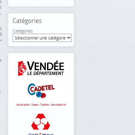
t
t
x,
Catégories
s
Catégories
9
u
e
z