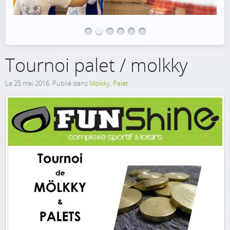
Tournoi palet / molkky
Le
25 mai 2016
. Publié dans
Molkky
,
Palet