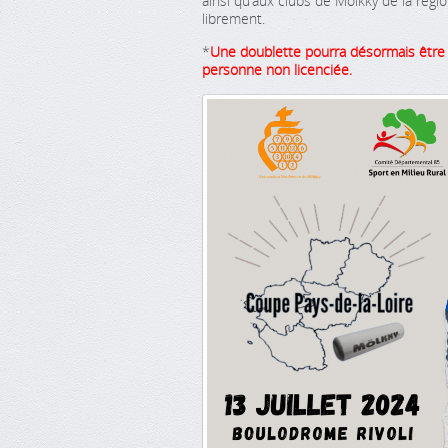
ainsi qu’aux clubs de Mölkky de la régio
librement.
*
U
ne doublette pourra désormais êtr
personne non licenciée.