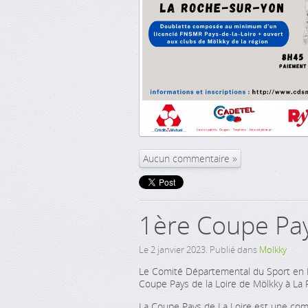
Aucun commentaire
1ère Coupe Pay
Le
2 janvier 2023
. Publié dans
Molkky
Le Comité Départemental du Sport en M
Coupe Pays de la Loire de Mölkky à La
La Coupe Pays de La Loire est une compé