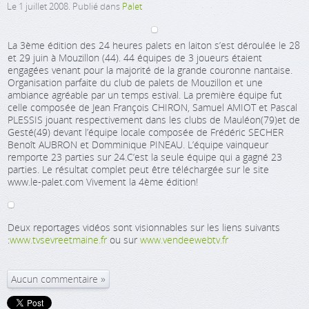
Le
1 juillet 2008
. Publié dans
Palet
La 3ème édition des 24 heures palets en laiton s’est déroulée le 28
et 29 juin à Mouzillon (44). 44 équipes de 3 joueurs étaient
engagées venant pour la majorité de la grande couronne nantaise.
Organisation parfaite du club de palets de Mouzillon et une
ambiance agréable par un temps estival. La première équipe fut
celle composée de Jean François CHIRON, Samuel AMIOT et Pascal
PLESSIS jouant respectivement dans les clubs de Mauléon(79)et de
Gesté(49) devant l’équipe locale composée de Frédéric SECHER
Benoît AUBRON et Domminique PINEAU. L’équipe vainqueur
remporte 23 parties sur 24.C’est la seule équipe qui a gagné 23
parties. Le résultat complet peut être téléchargée sur le site
www.le-palet.com Vivement la 4ème édition!
Deux reportages vidéos sont visionnables sur les liens suivants
:
www.tvsevreetmaine.fr
ou sur
www.vendeewebtv.fr
Aucun commentaire