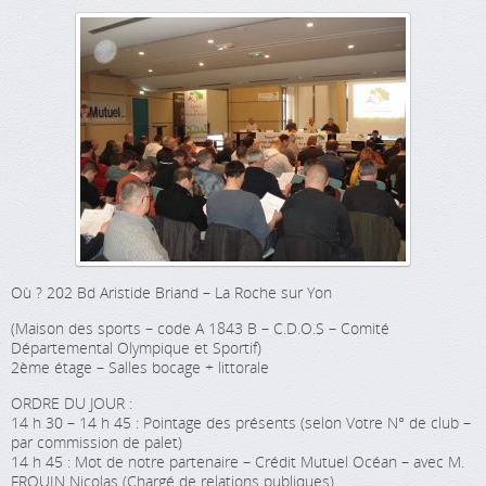
Où ? 202 Bd Aristide Briand – La Roche sur Yon
(Maison des sports – code A 1843 B – C.D.O.S – Comité
Départemental Olympique et Sportif)
2ème étage – Salles bocage + littorale
ORDRE DU JOUR :
14 h 30 – 14 h 45 : Pointage des présents (selon Votre N° de club –
par commission de palet)
14 h 45 : Mot de notre partenaire – Crédit Mutuel Océan – avec M.
FROUIN Nicolas (Chargé de relations publiques)