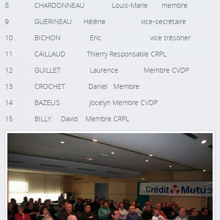
8 CHARDONNEAU Louis-Marie membre
9 GUERINEAU Hélène vice-secrétaire
10 BICHON Eric vice trésorier
11 CAILLAUD Thierry Responsable CRPL
12 GUILLET Laurence Membre CVDP
13 CROCHET Daniel Membre
14 BAZELIS Jocelyn Membre CVDP
15 BILLY David Membre CRPL