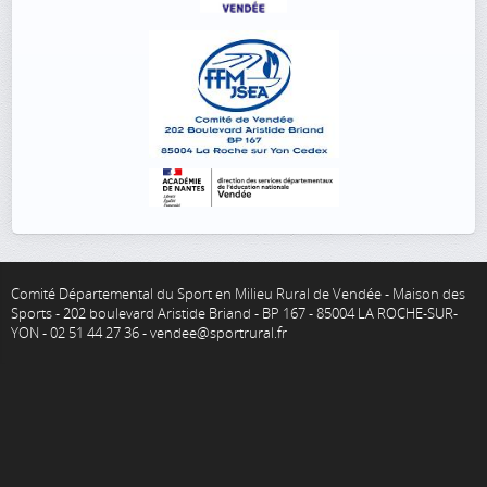
Comité Départemental du Sport en Milieu Rural de Vendée - Maison des
Sports - 202 boulevard Aristide Briand - BP 167 - 85004 LA ROCHE-SUR-
YON - 02 51 44 27 36 - vendee@sportrural.fr