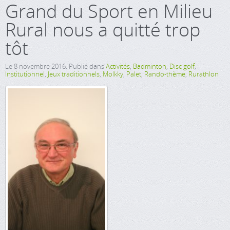
Grand du Sport en Milieu
Rural nous a quitté trop
tôt
Le
8 novembre 2016
. Publié dans
Activités
,
Badminton
,
Disc golf
,
Institutionnel
,
Jeux traditionnels
,
Molkky
,
Palet
,
Rando-thème
,
Rurathlon