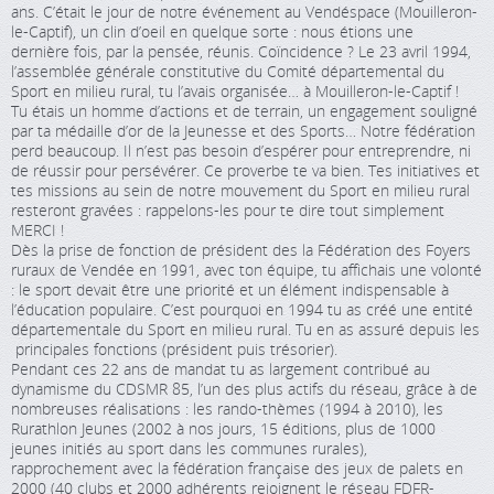
ans. C’était le jour de notre événement au Vendéspace (Mouilleron-
le-Captif), un clin d’oeil en quelque sorte : nous étions une
dernière fois, par la pensée, réunis. Coïncidence ? Le 23 avril 1994,
l’assemblée générale constitutive du Comité départemental du
Sport en milieu rural, tu l’avais organisée… à Mouilleron-le-Captif !
Tu étais un homme d’actions et de terrain, un engagement souligné
par ta médaille d’or de la Jeunesse et des Sports… Notre fédération
perd beaucoup. Il n’est pas besoin d’espérer pour entreprendre, ni
de réussir pour persévérer. Ce proverbe te va bien. Tes initiatives et
tes missions au sein de notre mouvement du Sport en milieu rural
resteront gravées : rappelons-les pour te dire tout simplement
MERCI !
Dès la prise de fonction de président des la Fédération des Foyers
ruraux de Vendée en 1991, avec ton équipe, tu affichais une volonté
: le sport devait être une priorité et un élément indispensable à
l’éducation populaire. C’est pourquoi en 1994 tu as créé une entité
départementale du Sport en milieu rural. Tu en as assuré depuis les
principales fonctions (président puis trésorier).
Pendant ces 22 ans de mandat tu as largement contribué au
dynamisme du CDSMR 85, l’un des plus actifs du réseau, grâce à de
nombreuses réalisations : les rando-thèmes (1994 à 2010), les
Rurathlon Jeunes (2002 à nos jours, 15 éditions, plus de 1000
jeunes initiés au sport dans les communes rurales),
rapprochement avec la fédération française des jeux de palets en
2000 (40 clubs et 2000 adhérents rejoignent le réseau FDFR-